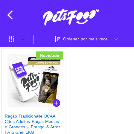
Ordenar por mais recente
Novidade
Ração Tradicionalle BCAA,
Cães Adultos Raças Médias
e Grandes – Frango & Arroz
| A Granel 1KG