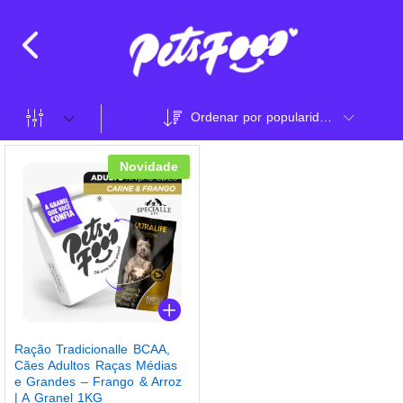
Ordenar por popularidade
Novidade
Ração Tradicionalle BCAA,
Cães Adultos Raças Médias
e Grandes – Frango & Arroz
| A Granel 1KG