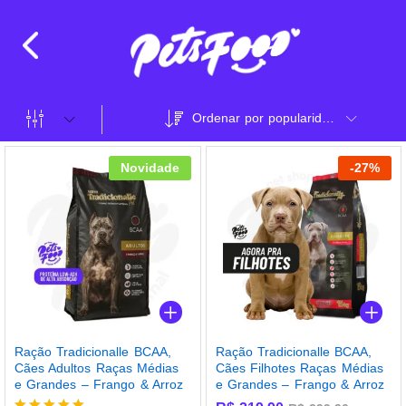
Ordenar por popularidade
Novidade
-
27
%
Ração Tradicionalle BCAA,
Ração Tradicionalle BCAA,
Cães Adultos Raças Médias
Cães Filhotes Raças Médias
e Grandes – Frango & Arroz
e Grandes – Frango & Arroz