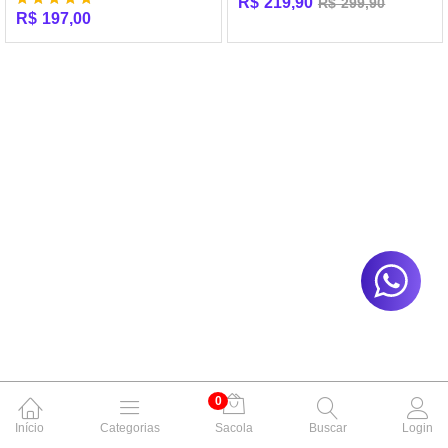
R$
219,90
R$
299,90
R$
197,00
Avaliação
5.00
de 5
0
Início
Categorias
Sacola
Buscar
Login