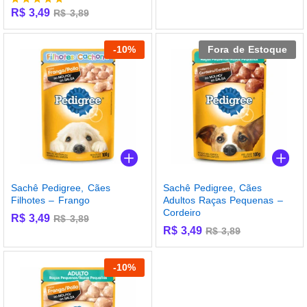
R$
3,49
R$
3,89
Avaliação
5.00
de 5
-
10
%
Fora de Estoque
Sachê Pedigree, Cães
Sachê Pedigree, Cães
Filhotes – Frango
Adultos Raças Pequenas –
Cordeiro
R$
3,49
R$
3,89
R$
3,49
R$
3,89
-
10
%