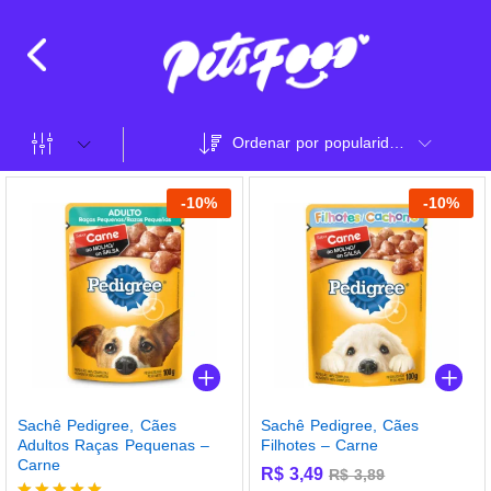
Ordenar por popularidade
-
10
%
-
10
%
Sachê Pedigree, Cães
Sachê Pedigree, Cães
Adultos Raças Pequenas –
Filhotes – Carne
Carne
R$
3,49
R$
3,89