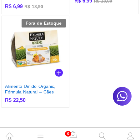
R$
6,99
R$
18,90
R$
6,99
R$
18,90
Fora de Estoque
Alimento Úmido Organic,
Fórmula Natural – Cães
R$
22,50
0