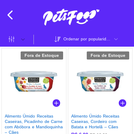
Ordenar por popularidade
Fora de Estoque
Fora de Estoque
Alimento Úmido Receitas
Alimento Úmido Receitas
Caseiras, Picadinho de Carne
Caseiras, Cordeiro com
com Abóbora e Mandioquinha
Batata e Hortelã – Cães
– Cães