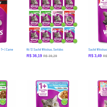
 7+ | Carne
Kit 12 Sachê Whiskas, Sortidos
Sachê Whiskas,
R$
R$
36,19
36,19
R$
R$
3,49
3,49
R$
R$
39,29
39,29
R
R