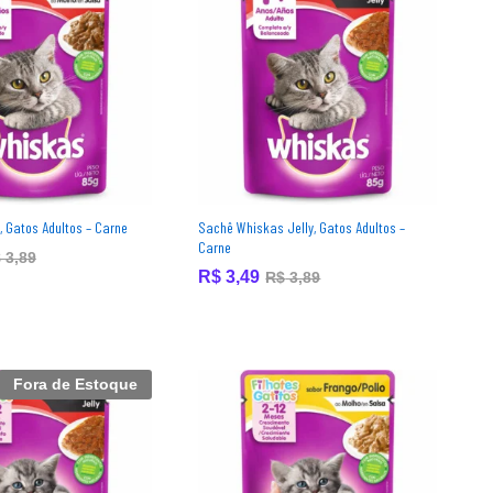
 Gatos Adultos – Carne
Sachê Whiskas Jelly, Gatos Adultos –
Carne
$
$
3,89
3,89
R$
R$
3,49
3,49
R$
R$
3,89
3,89
Fora de Estoque