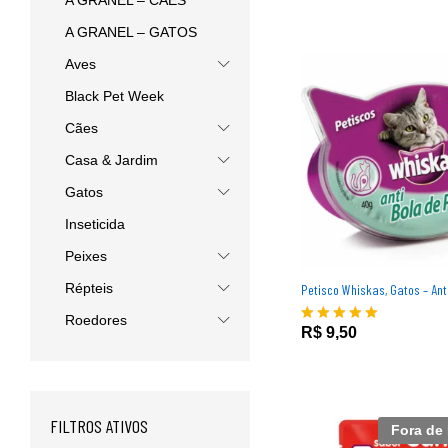
A GRANEL – CÃES
A GRANEL – GATOS
Aves
Black Pet Week
Cães
Casa & Jardim
Gatos
Inseticida
Peixes
Répteis
Petisco Whiskas, Gatos – Ant
R$
9,50
Roedores
R$
9,50
Avaliação
5.00
de 5
FILTROS ATIVOS
Fora de