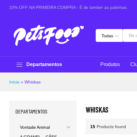
10% OFF NA PRIMEIRA COMPRA - É de lamber as patinhas.
Todas
Departamentos
Produtos
Cl
Início
»
Whiskas
WHISKAS
DEPARTAMENTOS
15
Products found
Vontade Animal