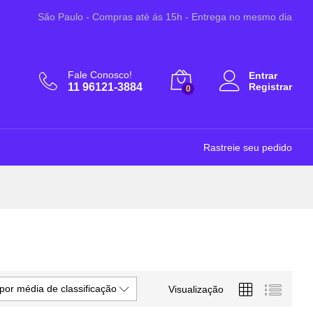
São Paulo - Compras até ás 15h - Entrega no mesmo dia
Fale Conosco!
Entrar
11 96121-3884
Registrar
0
Rastreie seu pedido
por média de classificação
Visualização