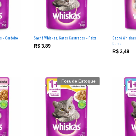
s – Cordeiro
Sachê Whiskas, Gatos Castrados – Peixe
Sachê Whiskas J
Carne
R$
R$
3,89
3,89
R$
R$
3,49
3,49
Fora de Estoque