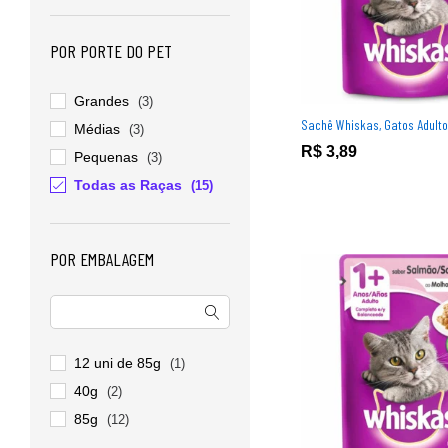
POR PORTE DO PET
Grandes
(3)
Sachê Whiskas, Gatos Adulto
Médias
(3)
R$
R$
3,89
3,89
Pequenas
(3)
Todas as Raças
(15)
POR EMBALAGEM
12 uni de 85g
(1)
40g
(2)
85g
(12)