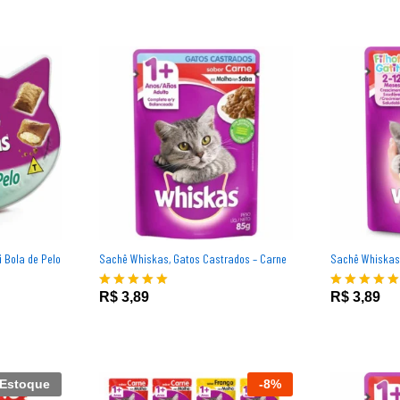
i Bola de Pelo
Sachê Whiskas, Gatos Castrados – Carne
Sachê Whiskas,
R$
3,89
R$
3,89
R$
3,89
R$
3,89
Avaliação
Avaliação
5.00
5.00
de 5
de 5
 Estoque
-
8
%