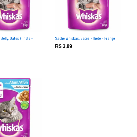
elly, Gatos Filhote –
Sachê Whiskas, Gatos Filhote – Frango
R$
R$
3,89
3,89