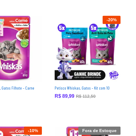
-
20
%
 Gatos Filhote – Carne
Petisco Whiskas, Gatos – Kit com 10
R$
R$
89,99
89,99
R$
R$
112,50
112,50
-
10
%
Fora de Estoque