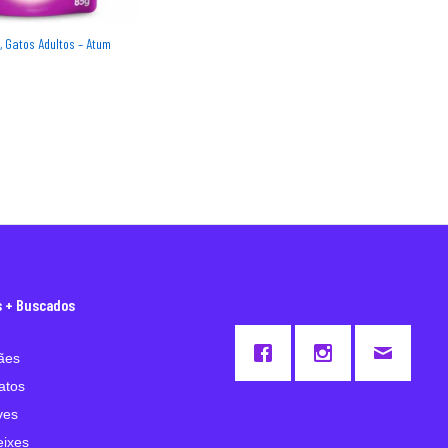
 Gatos Adultos – Atum
s + Buscados
ães
atos
ves
eixes