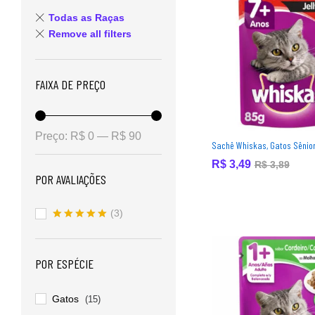
Todas as Raças
Remove all filters
FAIXA DE PREÇO
Preço:
R$ 0
—
R$ 90
Sachê Whiskas, Gatos Sênior
R$
R$
3,49
3,49
R$
R$
3,89
3,89
POR AVALIAÇÕES
(3)
Avaliação
5
de 5
POR ESPÉCIE
Gatos
(15)