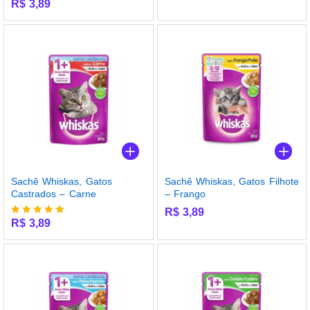
R$
3,89
Avaliação
5.00
de 5
Sachê Whiskas, Gatos
Sachê Whiskas, Gatos Filhote
Castrados – Carne
– Frango
R$
3,89
R$
3,89
Avaliação
5.00
de 5