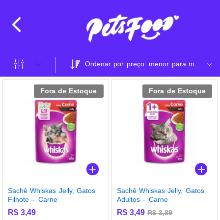
Ordenar por preço: menor para maior
Fora de Estoque
Fora de Estoque
Sachê Whiskas Jelly, Gatos
Sachê Whiskas Jelly, Gatos
Filhote – Carne
Adultos – Carne
R$
3,49
R$
3,49
R$
3,89