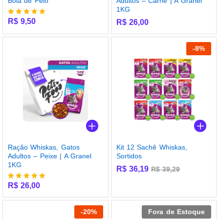
Bola de Pelo
Adultos – Carne | A Granel
1KG
R$
9,50
R$
26,00
Avaliação
5.00
de 5
-
8
%
Ração Whiskas, Gatos
Kit 12 Sachê Whiskas,
Adultos – Peixe | A Granel
Sortidos
1KG
R$
36,19
R$
39,29
R$
26,00
Avaliação
5.00
de 5
-
20
%
Fora de Estoque