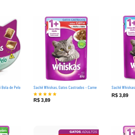
i Bola de Pelo
Sachê Whiskas, Gatos Castrados – Carne
Sachê Whiskas,
R$
3,89
R$
R$
3,89
3,89
R$
3,89
Avaliação
5.00
de 5