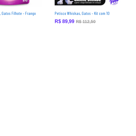
 Gatos Filhote – Frango
Petisco Whiskas, Gatos – Kit com 10
R$
R$
89,99
89,99
R$
R$
112,50
112,50