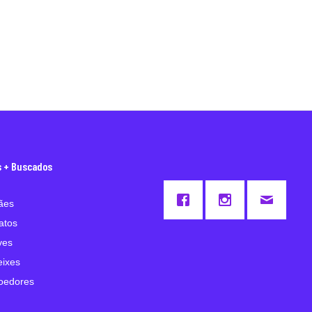
s + Buscados
ães
atos
ves
eixes
oedores