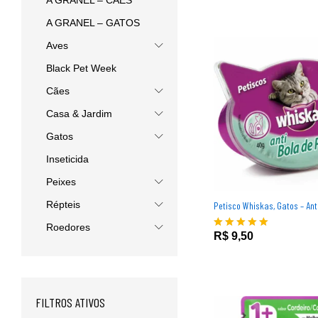
A GRANEL – CÃES
A GRANEL – GATOS
Aves
Black Pet Week
Cães
Casa & Jardim
Gatos
Inseticida
Peixes
Répteis
Petisco Whiskas, Gatos – Ant
R$
9,50
Roedores
R$
9,50
Avaliação
5.00
de 5
FILTROS ATIVOS