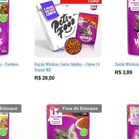
s – Cordeiro
Ração Whiskas, Gatos Adultos – Carne | A
Sachê Whiskas,
Granel 1KG
R$
R$
3,89
3,89
R$
R$
26,00
26,00
 Estoque
Fora de Estoque