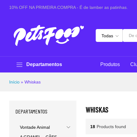
10% OFF NA PRIMEIRA COMPRA - É de lamber as patinhas.
Todas
Departamentos
Produtos
Cl
Início
»
Whiskas
WHISKAS
DEPARTAMENTOS
18
Products found
Vontade Animal