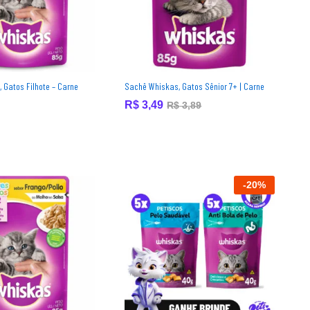
 Gatos Filhote – Carne
Sachê Whiskas, Gatos Sênior 7+ | Carne
R$
R$
3,49
3,49
R$
R$
3,89
3,89
-
20
%