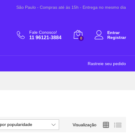
São Paulo - Compras até ás 15h - Entrega no mesmo dia
Fale Conosco!
Entrar
11 96121-3884
Registrar
0
Rastreie seu pedido
por popularidade
Visualização