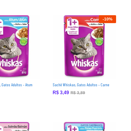
-
10
%
 Gatos Adultos – Atum
Sachê Whiskas, Gatos Adultos – Carne
R$
R$
3,49
3,49
R$
R$
3,89
3,89