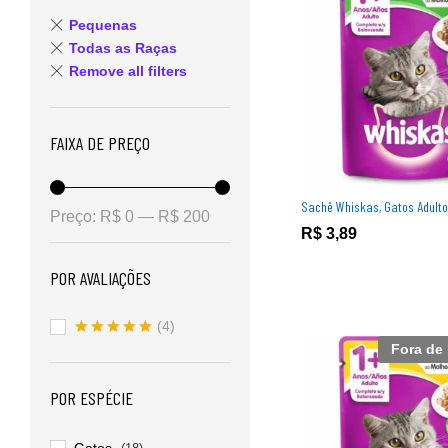
Pequenas
Todas as Raças
Remove all filters
FAIXA DE PREÇO
Sachê Whiskas, Gatos Adulto
Preço:
R$ 0
—
R$ 200
R$
R$
3,89
3,89
POR AVALIAÇÕES
(4)
Fora de
Avaliação
5
de 5
POR ESPÉCIE