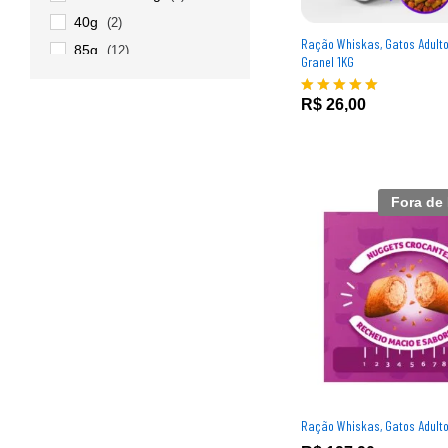
40g
(2)
Ração Whiskas, Gatos Adultos
85g
(12)
Granel 1KG
R$
26,00
R$
26,00
Avaliação
5.00
de 5
Fora de
Ração Whiskas, Gatos Adulto