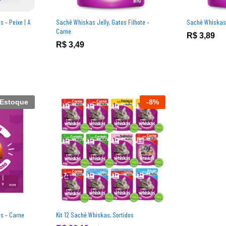
 – Peixe | A
Sachê Whiskas Jelly, Gatos Filhote –
Sachê Whiskas,
Carne
R$
R$
3,89
3,89
R$
R$
3,49
3,49
 Estoque
-
8
%
s – Carne
Kit 12 Sachê Whiskas, Sortidos