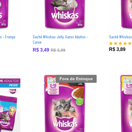
s – Frango
Sachê Whiskas Jelly, Gatos Adultos –
Sachê Whiskas,
Carne
R$
3,89
R$
3,89
R$
R$
3,49
3,49
R$
R$
3,89
3,89
Avaliação
5.00
de 5
Fora de Estoque