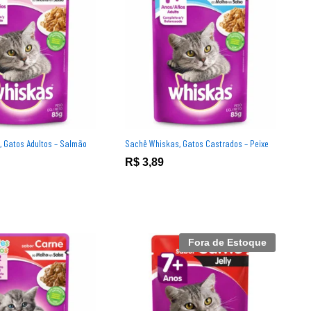
 Gatos Adultos – Salmão
Sachê Whiskas, Gatos Castrados – Peixe
R$
R$
3,89
3,89
Fora de Estoque