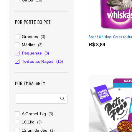
Gatos
(18)
POR PORTE DO PET
Sachê Whiskas, Gatos Adulto
Grandes
(3)
R$
R$
3,89
3,89
Médias
(3)
Pequenas
(3)
Todas as Raças
(15)
POR EMBALAGEM
A Granel 1kg
(3)
10,1kg
(3)
12 uni de 85g
(1)