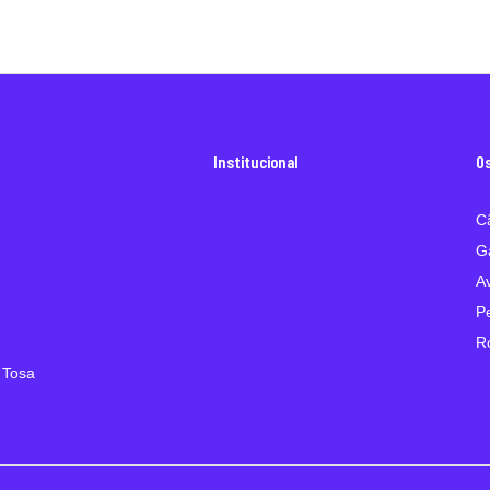
Institucional
O
C
G
A
P
R
 Tosa