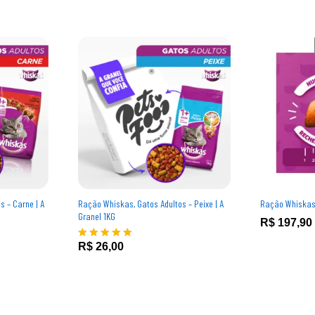
 – Carne | A
Ração Whiskas, Gatos Adultos – Peixe | A
Ração Whiskas,
Granel 1KG
R$
R$
197,90
197,90
R$
26,00
R$
26,00
Avaliação
5.00
de 5