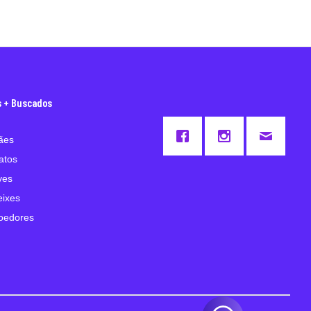
s + Buscados
ães
atos
ves
eixes
oedores