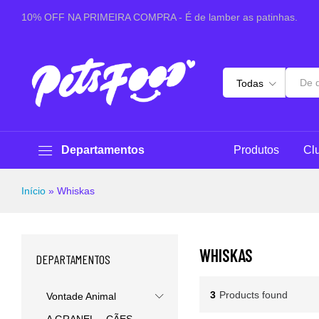
10% OFF NA PRIMEIRA COMPRA - É de lamber as patinhas.
Todas
Departamentos
Produtos
Cl
Início
»
Whiskas
WHISKAS
DEPARTAMENTOS
3
Products found
Vontade Animal