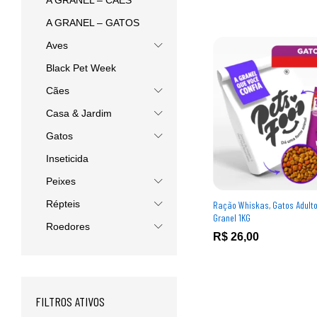
A GRANEL – CÃES
A GRANEL – GATOS
Aves
Black Pet Week
Cães
Casa & Jardim
Gatos
Inseticida
Peixes
Répteis
Ração Whiskas, Gatos Adultos
Granel 1KG
Roedores
R$
R$
26,00
26,00
FILTROS ATIVOS