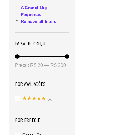
A Granel 1kg
Pequenas
Remove all filters
FAIXA DE PREÇO
Preço:
R$ 20
—
R$ 200
POR AVALIAÇÕES
(1)
Avaliação
5
de 5
POR ESPÉCIE