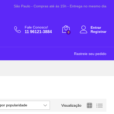
São Paulo - Compras até ás 15h - Entrega no mesmo dia
Fale Conosco!
Entrar
11 96121-3884
Registrar
0
Rastreie seu pedido
por popularidade
Visualização