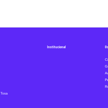
Institucional
O
C
G
A
P
R
 Tosa