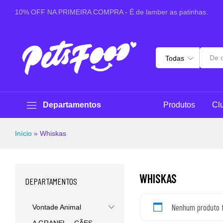
10% OFF NA PRIMEIRA COMPRA - É de lamber as patinhas.
Todas
Departamentos
Produtos
Cl
Início
»
Whiskas
WHISKAS
DEPARTAMENTOS
Nenhum produto f
Vontade Animal