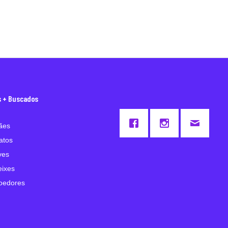
s + Buscados
ães
atos
ves
eixes
oedores