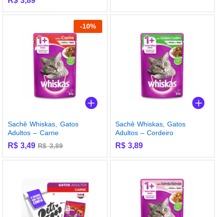
R$
3,89
Avaliação
5.00
de 5
-
10
%
Sachê Whiskas, Gatos
Sachê Whiskas, Gatos
Adultos – Carne
Adultos – Cordeiro
R$
3,49
R$
3,89
R$
3,89