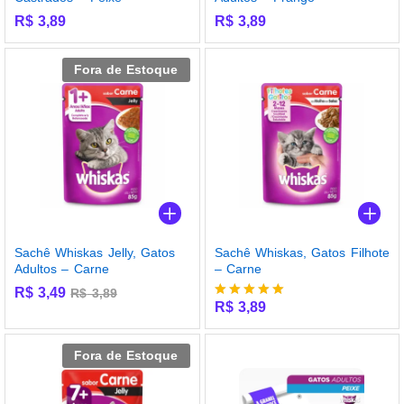
R$
3,89
R$
3,89
Fora de Estoque
Sachê Whiskas Jelly, Gatos
Sachê Whiskas, Gatos Filhote
Adultos – Carne
– Carne
R$
3,49
R$
3,89
R$
3,89
Avaliação
5.00
de 5
Fora de Estoque