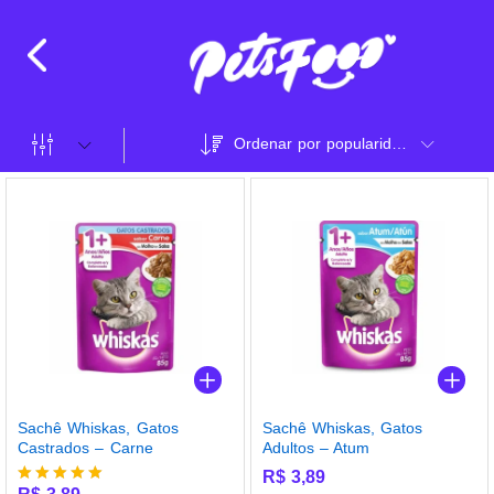
Ordenar por popularidade
Sachê Whiskas, Gatos
Sachê Whiskas, Gatos
Castrados – Carne
Adultos – Atum
R$
3,89