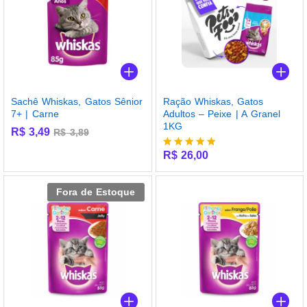
Sachê Whiskas, Gatos Sênior
Ração Whiskas, Gatos
7+ | Carne
Adultos – Peixe | A Granel
1KG
R$
3,49
R$
3,89
R$
26,00
Avaliação
5.00
de 5
Fora de Estoque