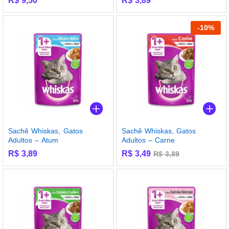
R$
9,50
R$
3,89
Avaliação
Avaliação
5.00
5.00
de 5
de 5
-
10
%
Sachê Whiskas, Gatos
Sachê Whiskas, Gatos
Adultos – Atum
Adultos – Carne
R$
3,89
R$
3,49
R$
3,89