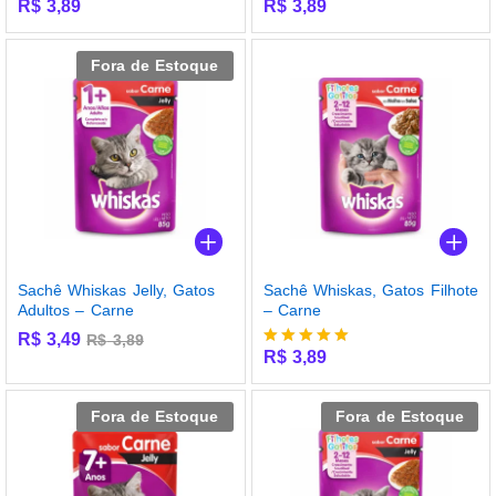
R$
3,89
R$
3,89
Fora de Estoque
Sachê Whiskas Jelly, Gatos
Sachê Whiskas, Gatos Filhote
Adultos – Carne
– Carne
R$
3,49
R$
3,89
R$
3,89
Avaliação
5.00
de 5
Fora de Estoque
Fora de Estoque