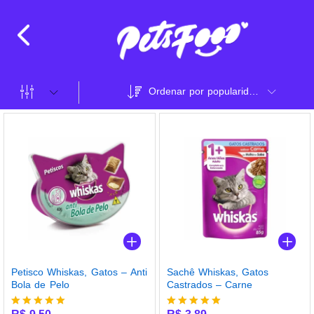
Ordenar por popularidade
Petisco Whiskas, Gatos – Anti
Sachê Whiskas, Gatos
Bola de Pelo
Castrados – Carne