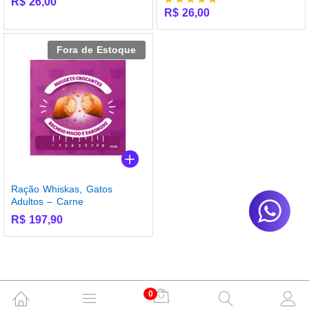
R$
26,00
R$
26,00
Avaliação
5.00
de 5
Fora de Estoque
Ração Whiskas, Gatos
Adultos – Carne
R$
197,90
0