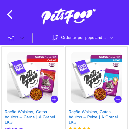
Ordenar por popularidade
Ração Whiskas, Gatos
Ração Whiskas, Gatos
Adultos – Carne | A Granel
Adultos – Peixe | A Granel
1KG
1KG