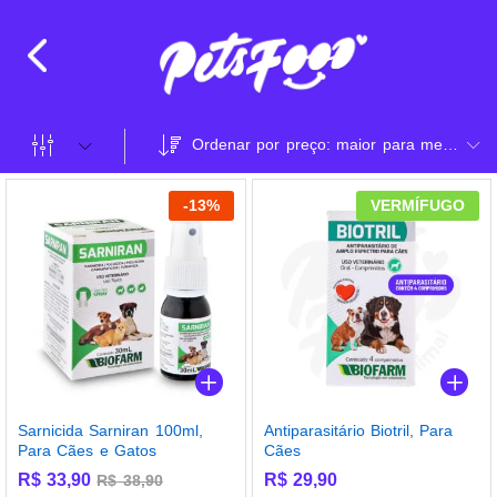
Ordenar por preço: maior para menor
-
13
%
VERMÍFUGO
Sarnicida Sarniran 100ml,
Antiparasitário Biotril, Para
Para Cães e Gatos
Cães
R$
33,90
R$
29,90
R$
38,90