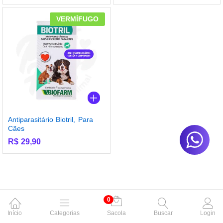
VERMÍFUGO
Antiparasitário Biotril, Para
Cães
R$
29,90
0
Início
Categorias
Sacola
Buscar
Login