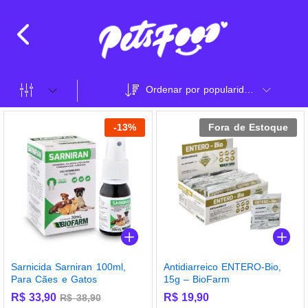
Ordenar por popularidade
-
13
%
Fora de Estoque
Sarnicida Sarniran 100ml,
Antidiarreico ENTERO-Bio,
Para Cães e Gatos
15g – BioFarm
R$
33,90
R$
19,90
R$
38,90