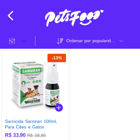
Ordenar por popularidade
-
13
%
Sarnicida Sarniran 100ml,
Para Cães e Gatos
R$
33,90
R$
38,90