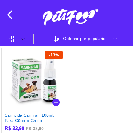
Ordenar por popularidade
-
13
%
Sarnicida Sarniran 100ml,
Para Cães e Gatos
R$
33,90
R$
38,90