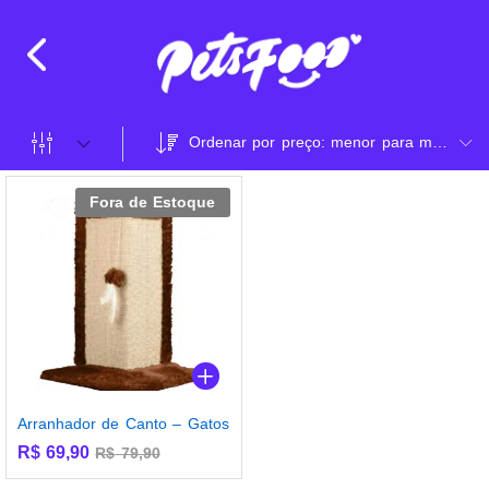
Ordenar por preço: menor para maior
Fora de Estoque
Arranhador de Canto – Gatos
R$
69,90
R$
79,90