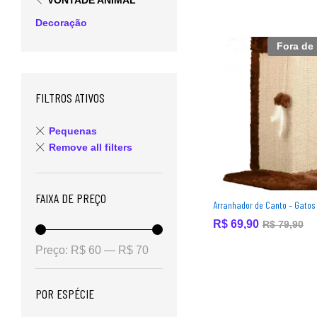
VONTADE ANIMAL
Decoração
Fora de
FILTROS ATIVOS
Pequenas
Remove all filters
FAIXA DE PREÇO
Arranhador de Canto – Gatos
R$
R$
69,90
69,90
R$
R$
79,90
79,90
Preço:
R$ 60
—
R$ 70
POR ESPÉCIE