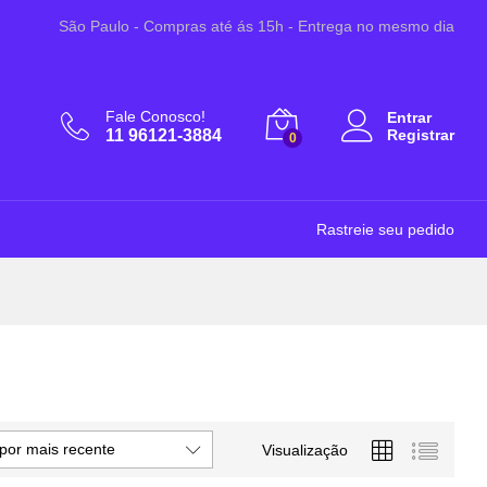
São Paulo - Compras até ás 15h - Entrega no mesmo dia
Fale Conosco!
Entrar
11 96121-3884
Registrar
0
Rastreie seu pedido
por mais recente
Visualização