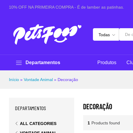
10% OFF NA PRIMEIRA COMPRA - É de lamber as patinhas.
Todas
Departamentos
Produtos
Cl
Início
»
Vontade Animal
»
Decoração
DECORAÇÃO
DEPARTAMENTOS
1
Products found
ALL CATEGORIES