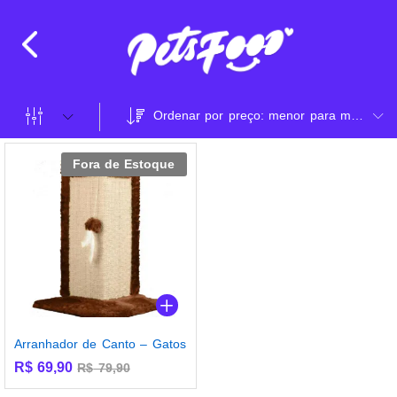
Ordenar por preço: menor para maior
Fora de Estoque
Arranhador de Canto – Gatos
R$
69,90
R$
79,90