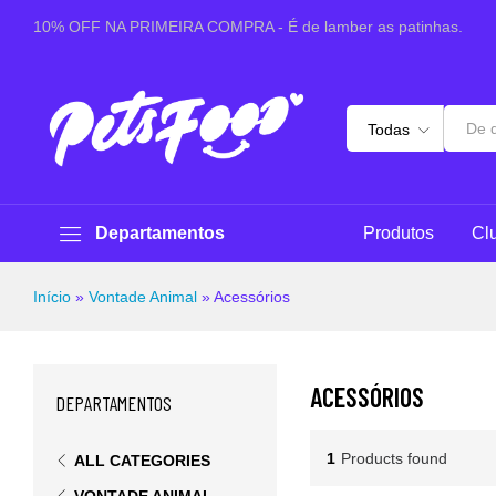
10% OFF NA PRIMEIRA COMPRA - É de lamber as patinhas.
Todas
Departamentos
Produtos
Cl
Início
»
Vontade Animal
»
Acessórios
ACESSÓRIOS
DEPARTAMENTOS
1
Products found
ALL CATEGORIES