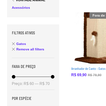
VONTADE ANIMAL
Acessórios
Fora de
FILTROS ATIVOS
Gatos
Remove all filters
FAIXA DE PREÇO
Arranhador de Canto – Gatos
R$
R$
69,90
69,90
R$
R$
79,90
79,90
Preço:
R$ 60
—
R$ 70
POR ESPÉCIE