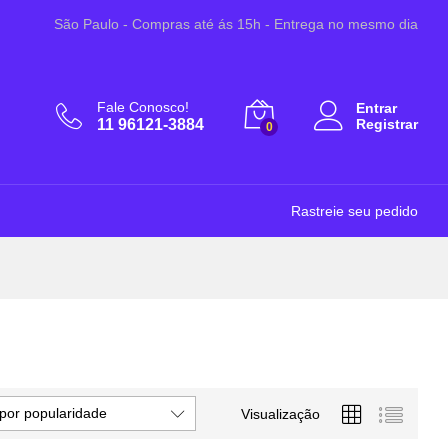
São Paulo - Compras até ás 15h - Entrega no mesmo dia
Fale Conosco!
Entrar
11 96121-3884
Registrar
0
Rastreie seu pedido
por popularidade
Visualização