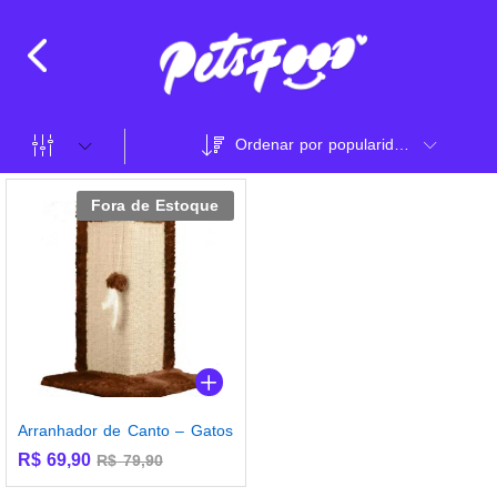
Ordenar por popularidade
Fora de Estoque
Arranhador de Canto – Gatos
R$
69,90
R$
79,90