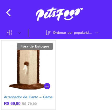
Ordenar por popularidade
Fora de Estoque
Arranhador de Canto – Gatos
R$
69,90
R$
79,90