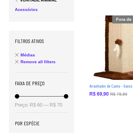
VONTADE ANIMAL
Acessórios
Fora de
FILTROS ATIVOS
Médias
Remove all filters
FAIXA DE PREÇO
Arranhador de Canto – Gatos
R$
R$
69,90
69,90
R$
R$
79,90
79,90
Preço:
R$ 60
—
R$ 70
POR ESPÉCIE