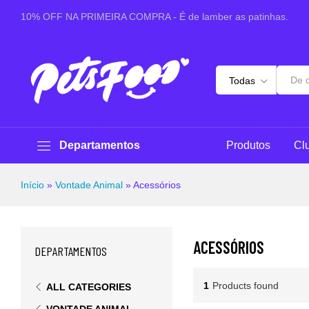
10% OFF NA PRIMEIRA COMPRA - É de lamber as patinhas.
Todas
Departamentos
Produtos
Cl
Início
»
Vontade Animal
»
Acessórios
ACESSÓRIOS
DEPARTAMENTOS
1
Products found
ALL CATEGORIES