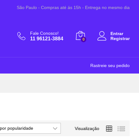
São Paulo - Compras até ás 15h - Entrega no mesmo dia
Fale Conosco!
Entrar
11 96121-3884
Registrar
0
Rastreie seu pedido
por popularidade
Visualização