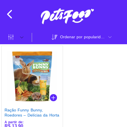
Ordenar por popularidade
Ração Funny Bunny,
Roedores – Delícias da Horta
A partir de:
R$
13,90