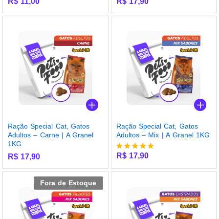
R$
11,00
R$
17,90
Ração Special Cat, Gatos
Ração Special Cat, Gatos
Adultos – Carne | A Granel
Adultos – Mix | A Granel 1KG
1KG
R$
17,90
R$
17,90
Avaliação
5.00
de 5
Fora de Estoque