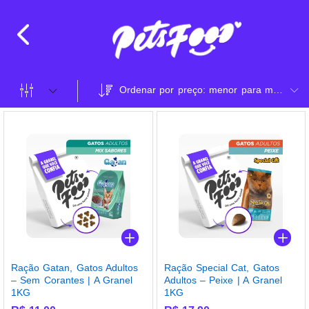
Ordenar por preço: menor para maior
Ração Gatan, Gatos Adultos
Ração Special Cat, Gatos
– Sem Corantes | A Granel
Adultos – Peixe | A Granel
1KG
1KG