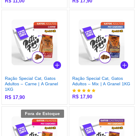
R$
11,00
R$
17,90
Ração Special Cat, Gatos
Ração Special Cat, Gatos
Adultos – Carne | A Granel
Adultos – Mix | A Granel 1KG
1KG
R$
17,90
R$
17,90
Avaliação
5.00
de 5
Fora de Estoque