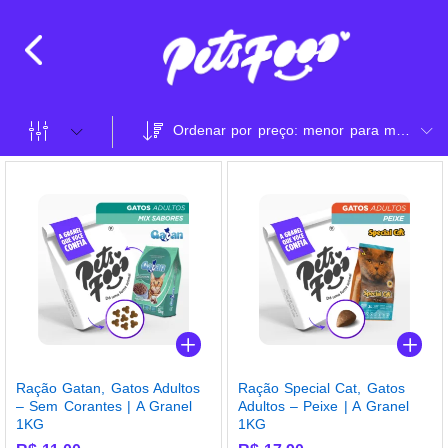
Ordenar por preço: menor para maior
Ração Gatan, Gatos Adultos
Ração Special Cat, Gatos
– Sem Corantes | A Granel
Adultos – Peixe | A Granel
1KG
1KG