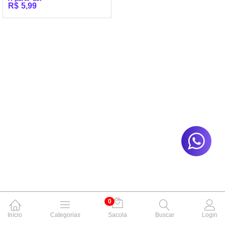
Avaliação
R$
5,99
5.00
de 5
0
Início
Categorias
Sacola
Buscar
Login