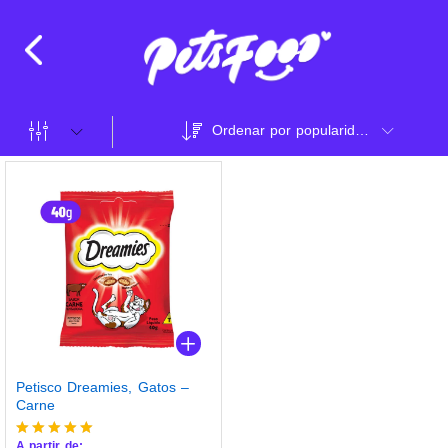
Ordenar por popularidade
Petisco Dreamies, Gatos –
Carne
A partir de: