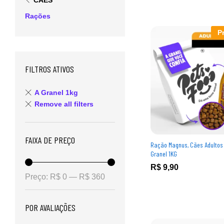
CÃES
Rações
P
FILTROS ATIVOS
A Granel 1kg
Remove all filters
FAIXA DE PREÇO
Ração Magnus, Cães Adultos 
Granel 1KG
R$
R$
9,90
9,90
Preço:
R$ 0
—
R$ 360
POR AVALIAÇÕES