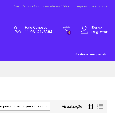
São Paulo - Compras até ás 15h - Entrega no mesmo dia
Fale Conosco!
Entrar
11 96121-3884
Registrar
0
Rastreie seu pedido
r preço: menor para maior
Visualização