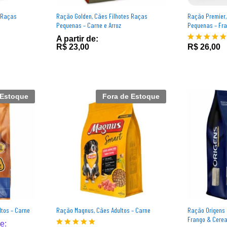
 Raças
Ração Golden, Cães Filhotes Raças
Ração Premier,
Pequenas – Carne e Arroz
Pequenas – Fra
A partir de:
R$
26,00
R$
R$
23,00
23,00
R$
26,00
Avaliação
5.00
de 5
 Estoque
Fora de Estoque
tos – Carne
Ração Magnus, Cães Adultos – Carne
Ração Origens 
Frango & Cereai
de:
de:
R$
114,90