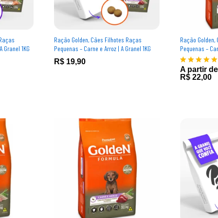
 Raças
Ração Golden, Cães Filhotes Raças
Ração Golden, 
A Granel 1KG
Pequenas – Carne e Arroz | A Granel 1KG
Pequenas – Car
R$
R$
19,90
19,90
A partir de
R$
22,00
Avaliação
R$
22,00
5.00
de 5