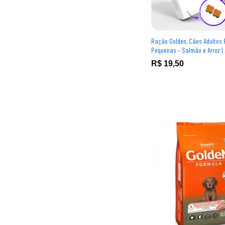
Ração Golden, Cães Adultos
Pequenas – Salmão e Arroz | 
R$
R$
19,50
19,50