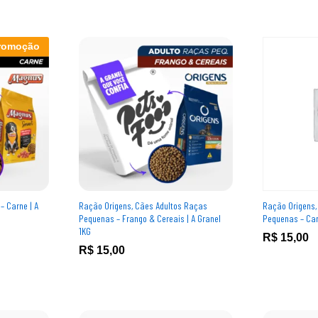
romoção
– Carne | A
Ração Origens, Cães Adultos Raças
Ração Origens,
Pequenas – Frango & Cereais | A Granel
Pequenas – Car
1KG
R$
R$
15,00
15,00
R$
R$
15,00
15,00