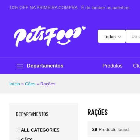
10% OFF NA PRIMEIRA COMPRA - É de lamber as patinhas.
Todas
Departamentos
Produtos
Cl
Início
»
Cães
»
Rações
RAÇÕES
DEPARTAMENTOS
29
Products found
ALL CATEGORIES