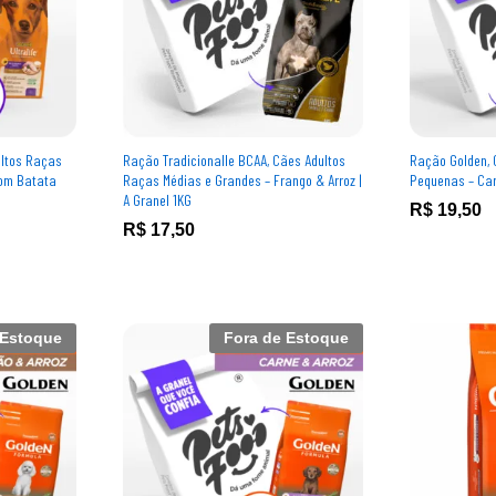
ultos Raças
Ração Tradicionalle BCAA, Cães Adultos
Ração Golden, 
com Batata
Raças Médias e Grandes – Frango & Arroz |
Pequenas – Carn
A Granel 1KG
R$
R$
19,50
19,50
R$
R$
17,50
17,50
 Estoque
Fora de Estoque