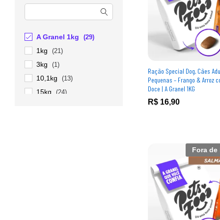
A Granel 1kg
(29)
1kg
(21)
3kg
(1)
Ração Special Dog, Cães Ad
10,1kg
(13)
Pequenas – Frango & Arroz 
Doce | A Granel 1KG
15kg
(24)
R$
R$
16,90
16,90
20kg
(8)
Fora de