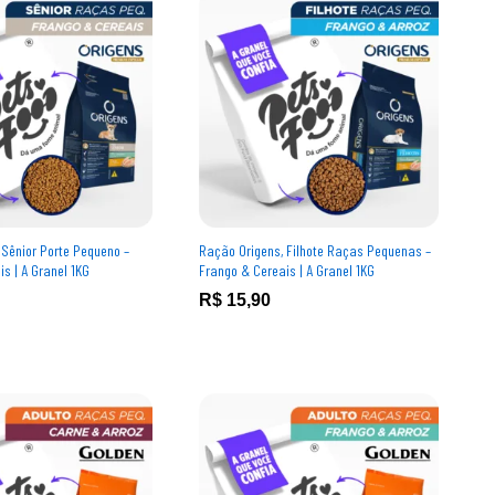
 Sênior Porte Pequeno –
Ração Origens, Filhote Raças Pequenas –
s | A Granel 1KG
Frango & Cereais | A Granel 1KG
R$
R$
15,90
15,90