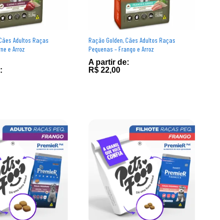
Cães Adultos Raças
Ração Golden, Cães Adultos Raças
ne e Arroz
Pequenas – Frango e Arroz
A partir de:
:
R$
R$
22,00
22,00