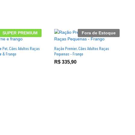
SUPER PREMIUM
Fora de Estoque
e Pet, Cães Adultos Raças
Ração Premier, Cães Adultos Raças
e & Frango
Pequenas – Frango
R$
R$
335,90
335,90