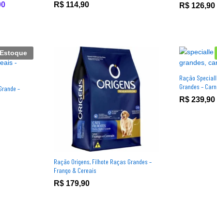
90
90
R$
114,90
R$
R$
126,90
126,90
Avaliação
5.00
de 5
 Estoque
Ração Speciall
Grandes – Carn
Grande –
R$
R$
239,90
239,90
Ração Origens, Filhote Raças Grandes –
Frango & Cereais
R$
R$
179,90
179,90