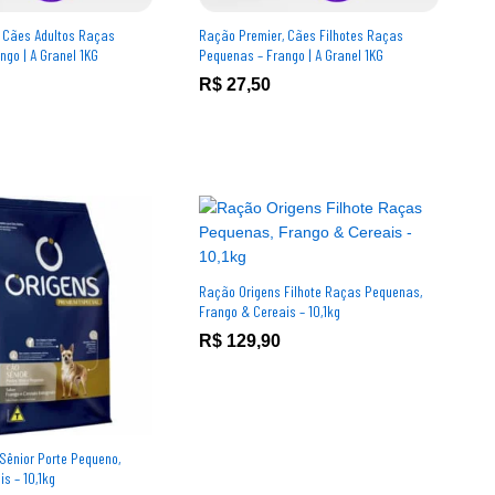
 Cães Adultos Raças
Ração Premier, Cães Filhotes Raças
ngo | A Granel 1KG
Pequenas – Frango | A Granel 1KG
R$
R$
27,50
27,50
Ração Origens Filhote Raças Pequenas,
Frango & Cereais – 10,1kg
R$
R$
129,90
129,90
Sênior Porte Pequeno,
s – 10,1kg