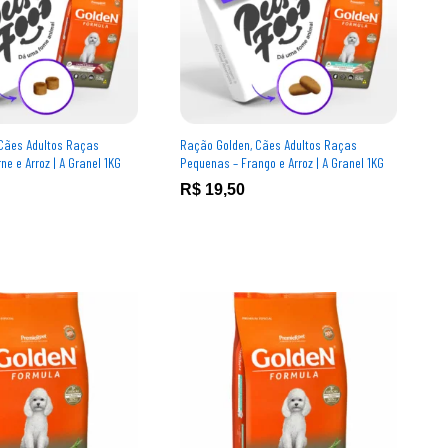
Cães Adultos Raças
Ração Golden, Cães Adultos Raças
e e Arroz | A Granel 1KG
Pequenas – Frango e Arroz | A Granel 1KG
R$
R$
19,50
19,50