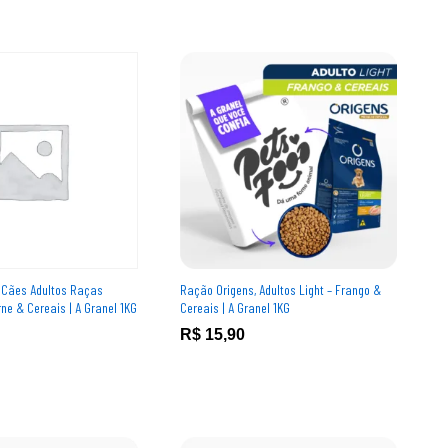
 Cães Adultos Raças
Ração Origens, Adultos Light – Frango &
ne & Cereais | A Granel 1KG
Cereais | A Granel 1KG
R$
R$
15,90
15,90