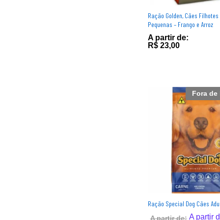
Ração Golden, Cães Filhotes
Pequenas – Frango e Arroz
A partir de:
R$
R$
23,00
23,00
Fora de
Ração Special Dog Cães Adul
A partir 
A partir 
A partir de:
A partir de: