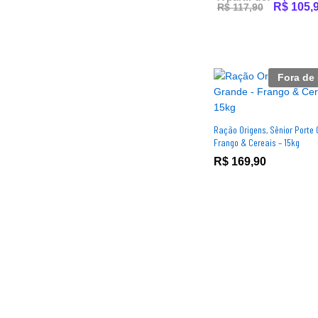
R$
R$
105,
105,
R$
R$
117,90
117,90
Fora de
Ração Origens, Sênior Porte 
Frango & Cereais – 15kg
R$
R$
169,90
169,90