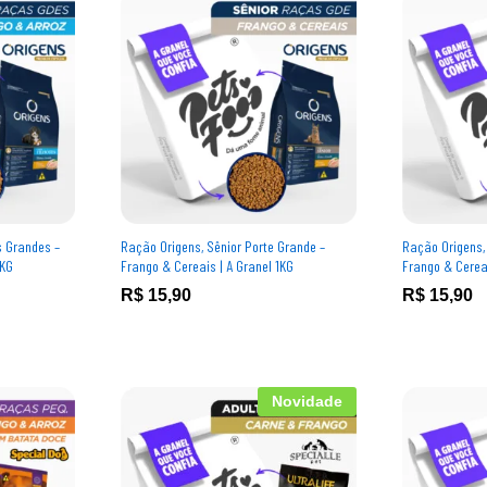
s Grandes –
Ração Origens, Sênior Porte Grande –
Ração Origens,
1KG
Frango & Cereais | A Granel 1KG
Frango & Cereai
R$
R$
15,90
15,90
R$
R$
15,90
15,90
Novidade