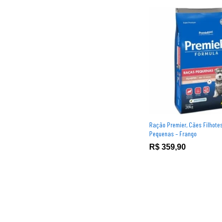
Ração Premier, Cães Filhote
Pequenas – Frango
R$
R$
359,90
359,90