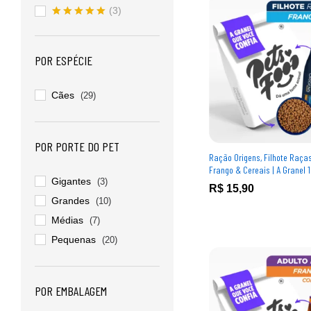
(3)
Avaliação
5
de 5
POR ESPÉCIE
Cães
(29)
POR PORTE DO PET
Ração Origens, Filhote Raça
Frango & Cereais | A Granel 
Gigantes
(3)
R$
R$
15,90
15,90
Grandes
(10)
Médias
(7)
Pequenas
(20)
POR EMBALAGEM