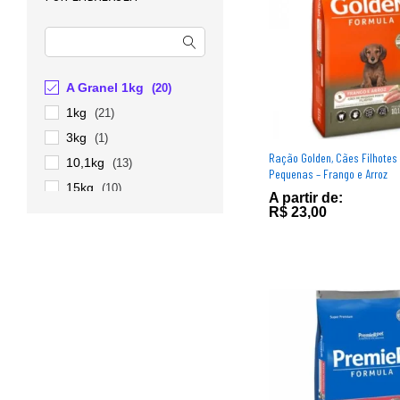
A Granel 1kg
(20)
1kg
(21)
3kg
(1)
Ração Golden, Cães Filhotes
10,1kg
(13)
Pequenas – Frango e Arroz
15kg
(10)
A partir de:
R$
R$
23,00
23,00
20kg
(6)