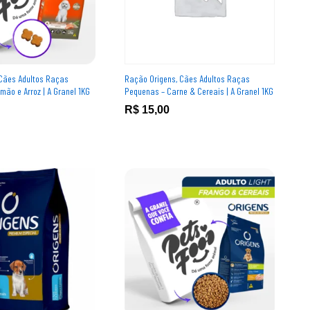
Cães Adultos Raças
Ração Origens, Cães Adultos Raças
ão e Arroz | A Granel 1KG
Pequenas – Carne & Cereais | A Granel 1KG
R$
R$
15,00
15,00