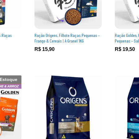
s Raças
Ração Origens, Filhote Raças Pequenas –
Ração Golden, 
Frango & Cereais | A Granel 1KG
Pequenas – Salm
R$
R$
15,90
15,90
R$
R$
19,50
19,50
 Estoque