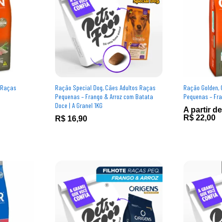
 Raças
Ração Special Dog, Cães Adultos Raças
Ração Golden, 
Pequenas – Frango & Arroz com Batata
Pequenas – Fra
Doce | A Granel 1KG
A partir de
R$
R$
22,00
22,00
R$
R$
16,90
16,90