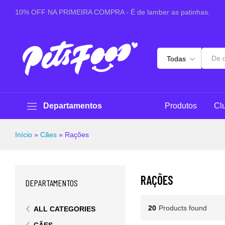
10% OFF NA PRIMEIRA COMPRA - É de lamber as patinhas.
Todas
Departamentos
Produtos
Cl
Início
»
Cães
»
Rações
RAÇÕES
DEPARTAMENTOS
20
Products found
ALL CATEGORIES