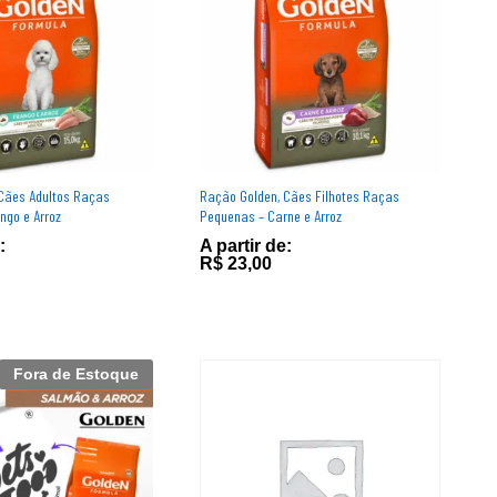
Cães Adultos Raças
Ração Golden, Cães Filhotes Raças
ngo e Arroz
Pequenas – Carne e Arroz
:
A partir de:
R$
R$
23,00
23,00
Fora de Estoque