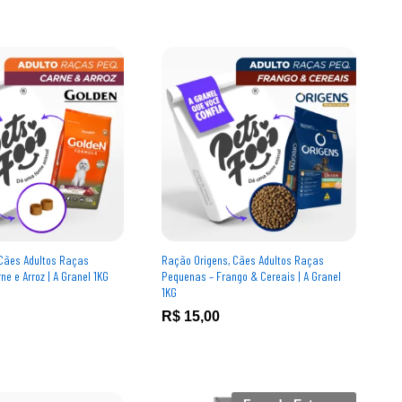
Cães Adultos Raças
Ração Origens, Cães Adultos Raças
e e Arroz | A Granel 1KG
Pequenas – Frango & Cereais | A Granel
1KG
R$
R$
15,00
15,00