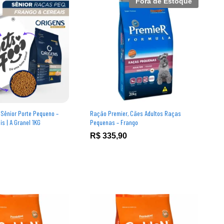
Fora de Estoque
 Sênior Porte Pequeno –
Ração Premier, Cães Adultos Raças
s | A Granel 1KG
Pequenas – Frango
R$
R$
335,90
335,90