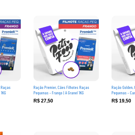
s Raças
Ração Premier, Cães Filhotes Raças
Ração Golden, 
 1KG
Pequenas – Frango | A Granel 1KG
Pequenas – Carn
R$
R$
27,50
27,50
R$
R$
19,50
19,50