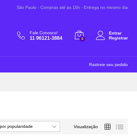
São Paulo - Compras até ás 15h - Entrega no mesmo dia
Fale Conosco!
Entrar
11 96121-3884
Registrar
0
Rastreie seu pedido
por popularidade
Visualização