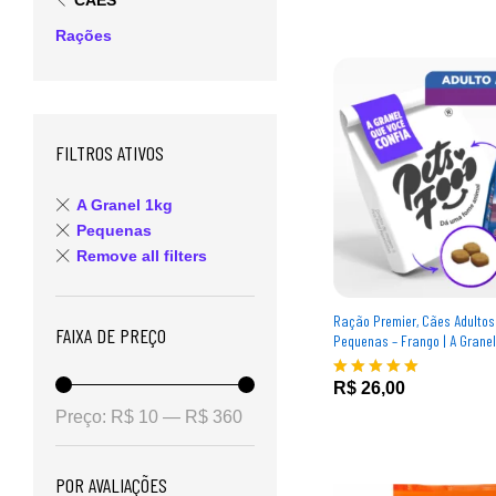
CÃES
Rações
FILTROS ATIVOS
A Granel 1kg
Pequenas
Remove all filters
Ração Premier, Cães Adulto
FAIXA DE PREÇO
Pequenas – Frango | A Granel
R$
26,00
R$
26,00
Avaliação
5.00
Preço:
R$ 10
—
R$ 360
de 5
POR AVALIAÇÕES