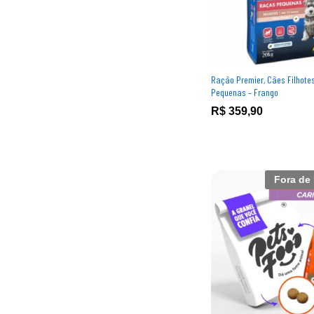
Ração Premier, Cães Filhote
Pequenas – Frango
R$
R$
359,90
359,90
Fora de