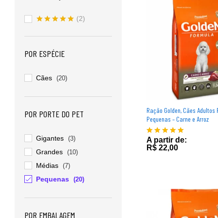
(2)
Avaliação
5
de 5
POR ESPÉCIE
Cães
(20)
Ração Golden, Cães Adultos
POR PORTE DO PET
Pequenas – Carne e Arroz
Gigantes
(3)
A partir de:
R$
22,00
Avaliação
R$
22,00
5.00
Grandes
(10)
de 5
Médias
(7)
Pequenas
(20)
POR EMBALAGEM