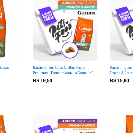
 Raças
Ração Golden, Cães Adultos Raças
Ração Origens,
Pequenas – Frango e Arroz | A Granel 1KG
Frango & Cereai
R$
R$
19,50
19,50
R$
R$
15,90
15,90