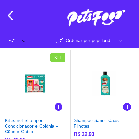
Ordenar por popularidade
KIT
Kit Sanol Shampoo,
Shampoo Sanol, Cães
Condicionador e Colônia –
Filhotes
Cães e Gatos
R$
22,90