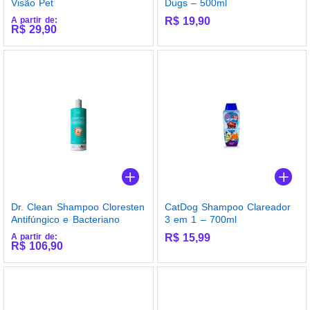
Visão Pet
Dugs – 500ml
A partir de:
R$
19,90
R$
29,90
Dr. Clean Shampoo Cloresten
CatDog Shampoo Clareador
Antifúngico e Bacteriano
3 em 1 – 700ml
A partir de:
R$
15,99
R$
106,90