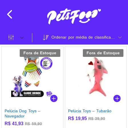
Ordenar por média de classificação
Fora de Estoque
Fora de Estoque
Pelúcia Dog Toys –
Pelúcia Toys – Tubarão
Navegador
R$
19,95
R$
39,90
R$
41,93
R$
59,90