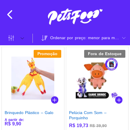
Ordenar por preço: menor para maior
Promoção
Fora de Estoque
Brinquedo Plástico – Galo
Pelúcia Com Som –
Porquinho
A partir de:
R$
9,90
R$
19,73
R$
39,90