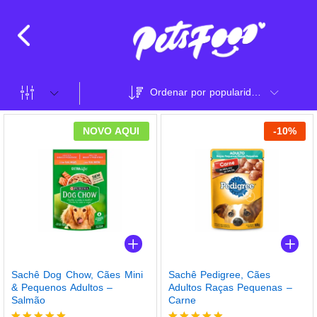
Ordenar por popularidade
NOVO AQUI
-
10
%
Sachê Dog Chow, Cães Mini
Sachê Pedigree, Cães
& Pequenos Adultos –
Adultos Raças Pequenas –
Salmão
Carne