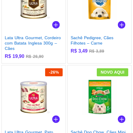
Lata Ultra Gourmet, Cordeiro
Sachê Pedigree, Cães
com Batata Inglesa 300g –
Filhotes – Carne
Cães
R$
3,49
R$
3,89
R$
19,90
R$
26,90
-
26
%
NOVO AQUI
Lata Ultra Gourmet, Pato
Sachê Dog Chow, Cães Mini