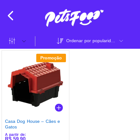
Ordenar por popularidade
Promoção
Casa Dog House – Cães e
Gatos
A partir de:
R$
59,90