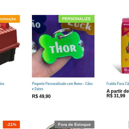
romoção
PERSONALIZE
tos
Pingente Personalizado com Nome – Cães
Fralda Para Cã
e Gatos
A partir de
R$
R$
31,99
31,99
R$
R$
49,90
49,90
-
21
%
Fora de Estoque