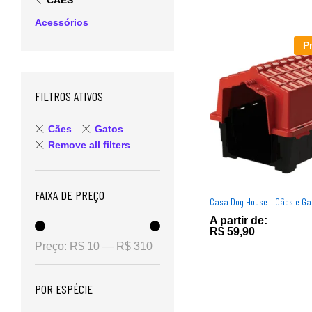
CÃES
Acessórios
P
FILTROS ATIVOS
Cães
Gatos
Remove all filters
FAIXA DE PREÇO
Casa Dog House – Cães e Ga
A partir de:
R$
R$
59,90
59,90
Preço:
R$ 10
—
R$ 310
POR ESPÉCIE