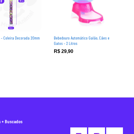
k – Coleira Decorada 20mm
Bebedouro Automático Galão, Cães e
Gatos – 2 Litros
R$
R$
29,90
29,90
s + Buscados