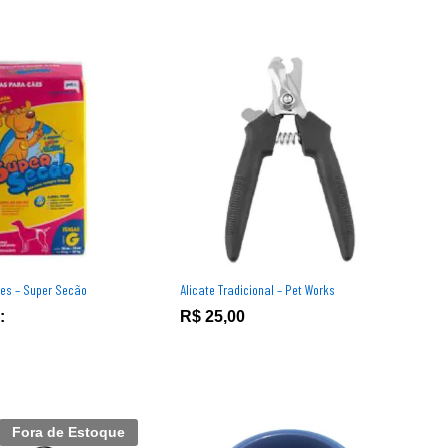
es – Super Secão
Alicate Tradicional – Pet Works
:
R$
R$
25,00
25,00
Fora de Estoque