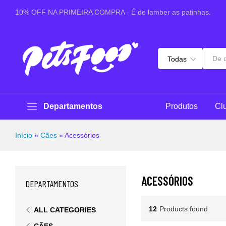
10% OFF NA PRIMEIRA COMPRA - É de lamber as patinhas.
Todas
Departamentos
Produtos
Cl
Início
»
Cães
»
Acessórios
ACESSÓRIOS
DEPARTAMENTOS
12
Products found
ALL CATEGORIES