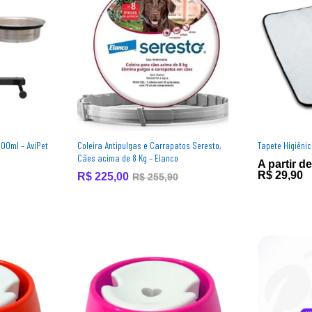
00ml – AviPet
Coleira Antipulgas e Carrapatos Seresto,
Tapete Higiênic
Cães acima de 8 Kg – Elanco
A partir de
R$
R$
29,90
29,90
R$
R$
225,00
225,00
R$
R$
255,90
255,90