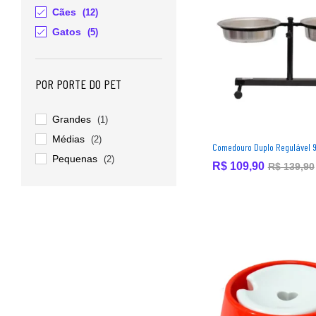
Cães
(12)
Gatos
(5)
POR PORTE DO PET
Grandes
(1)
Médias
(2)
Comedouro Duplo Regulável 9
Pequenas
(2)
R$
R$
109,90
109,90
R$
R$
139,90
139,90