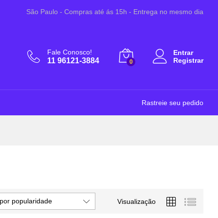
São Paulo - Compras até ás 15h - Entrega no mesmo dia
Fale Conosco!
Entrar
11 96121-3884
Registrar
0
Rastreie seu pedido
por popularidade
Visualização