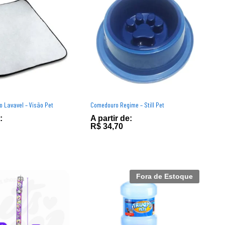
o Lavavel – Visão Pet
Comedouro Regime – Still Pet
:
A partir de:
R$
R$
34,70
34,70
Fora de Estoque