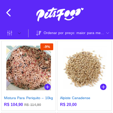
Ordenar por preço: maior para menor
-
9
%
Mistura Para Periquito – 10kg
Alpiste Canadense
R$
104,90
R$
20,00
R$
114,90